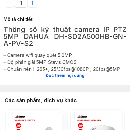
Mô tả chi tiết
Thông số kỹ thuật camera IP PTZ
5MP DAHUA DH-SD2A500HB-GN-
A-PV-S2
– Camera wifi quay quét 5.0MP
– Độ phân giải 5MP Stavis CMOS
– Chuẩn nén H265+, 25/30fps@1080P , 20fps@5MP
Đọc thêm nội dung
– Độ nhạy sáng Color: 0.005 lux@F1.6, B/W: 0.0005
lux@F1.6, 0lux IR On
– Chế độ ngày đêm (ICR), Chống ngược sáng DWDR,
chống ngược sáng(BLC), chống nhiễu (3D-DNR).
Các sản phẩm, dịch vụ khác
– Hỗ trợ 4 chế độ ánh sáng ban đêm: Có màu (Full
Color), Hồng ngoại, Thông minh và Tắt
– Ống kính 4mm, góc nhìn 80.4°
– Tầm xa đèn hồng ngoại 30m, tầm xa đèn LED 30m