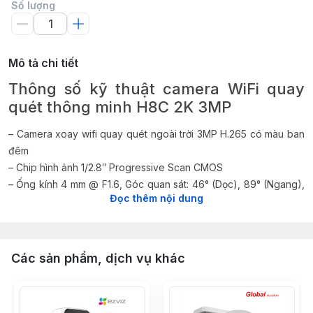
Số lượng
Mô tả chi tiết
Thông số kỹ thuật camera WiFi quay
quét thông minh H8C 2K 3MP
– Camera xoay wifi quay quét ngoài trời 3MP H.265 có màu ban
đêm
– Chip hình ảnh 1/2.8″ Progressive Scan CMOS
– Ống kính 4 mm @ F1.6, Góc quan sát: 46° (Dọc), 89° (Ngang),
Đọc thêm nội dung
104° (Chéo)
– Chuẩn nén H.265 tiết kiệm băng thông lưu trữ
– Độ phân giải 2304 x 1296
– Xoay 4 chiều (Pan: 350°, Tilt: 80°)
Các sản phẩm, dịch vụ khác
– Giảm nhiễu 3D DNR, Chống ngược sáng DWDR
– Hỗ trợ hồng ngoại ban đêm 30m
– Hỗ trợ đàm thoại 2 chiều