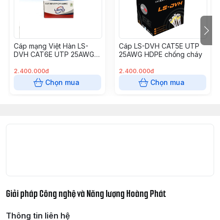
Cáp mạng Việt Hàn LS-
Cáp LS-DVH CAT5E UTP
DVH CAT6E UTP 25AWG -
25AWG HDPE chống cháy
Vỏ nhựa PVC Màu xanh
cuộn 305m
2.400.000đ
2.400.000đ
Chọn mua
Chọn mua
Giải pháp Công nghệ và Năng lượng Hoàng Phát
Thông tin liên hệ