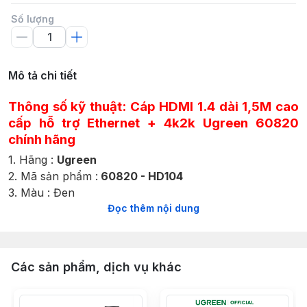
Số lượng
Mô tả chi tiết
Thông số kỹ thuật:
Cáp HDMI 1.4 dài 1,5M cao
cấp hỗ trợ Ethernet + 4k2k Ugreen 60820
chính hãng
1. Hãng :
Ugreen
2. Mã sản phẩm :
60820 - HD104
3. Màu : Đen
4. Chiều dài cáp :
1.5M
Đọc thêm nội dung
5. Hỗ trợ âm thanh 2 chiều với một hệ thống âm thanh
surround.
6. Hỗ trợ âm thanh cao cấp Dolby TrueHD và DTS-HD
Các sản phẩm, dịch vụ khác
Master Audio ™
7. Hỗ trợ công nghệ HDCP compliant, giúp chống sao