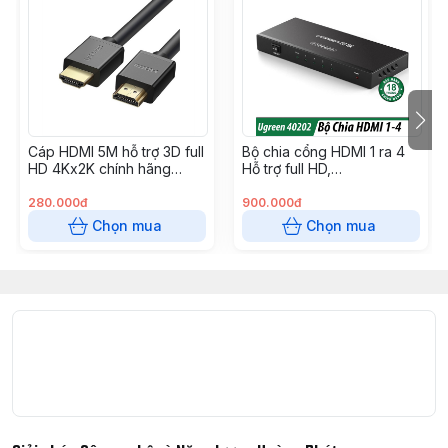
chép âm thanh, video, hình ảnh
8. Hỗ trợ độ phân giải
4K
giúp các hình ảnh chi tiết và
có độ nét vượt trội
Cáp HDMI 5M hỗ trợ 3D full
Bộ chia cổng HDMI 1 ra 4
HD 4Kx2K chính hãng
Hỗ trợ full HD,
Ugreen 10167 cao cấp
4K*2K@30Hz Chính hãng
Ugreen 40202 Cao cấp
280.000đ
900.000đ
Chọn mua
Chọn mua