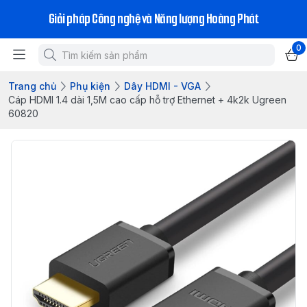
Giải pháp Công nghệ và Năng lượng Hoàng Phát
0
Trang chủ
Phụ kiện
Dây HDMI - VGA
Cáp HDMI 1.4 dài 1,5M cao cấp hỗ trợ Ethernet + 4k2k Ugreen
60820