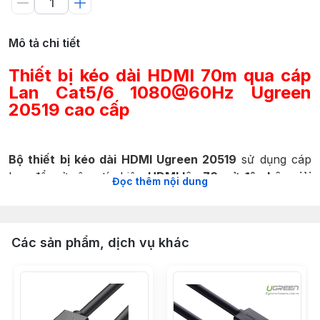
Mô tả chi tiết
Thiết bị kéo dài HDMI 70m qua cáp
Lan Cat5/6 1080@60Hz Ugreen
20519 cao cấp
Bộ thiết bị kéo dài HDMI Ugreen 20519
sử dụng cáp
Lan để mở rộng tín hiệu
HDMI lên 70m ở độ phân giải
Đọc thêm nội dung
fullhd 1080p
-
Cáp mạng chuẩn 8 sợi đồng nguyên chất cho chất
Các sản phẩm, dịch vụ khác
lượng hình ảnh tốt nhất
)
- Đây là sản phẩm cao cấp chỉ cần sử dụng một sợi dây
mạng giúp tiết kiệm chi phí và dễ dàng cho việc lắp đặt
cáp.