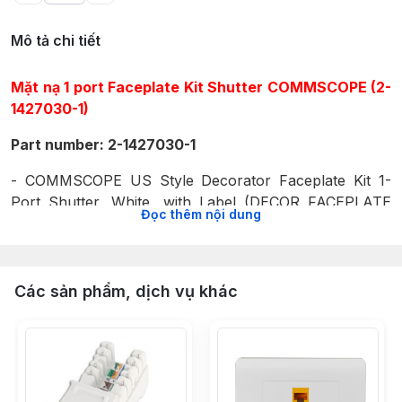
Mô tả chi tiết
Mặt nạ 1 port Faceplate Kit Shutter COMMSCOPE (2-
1427030-1)
Part number: 2-1427030-1
- COMMSCOPE US Style Decorator Faceplate Kit 1-
Port Shutter, White, with Label (DECOR FACEPLATE
Đọc thêm nội dung
KIT, SHUTTER 1P, WHT, LABEL).
- Mặt âm tường dạng mỏng của COMMSCOPE thích
hợp với những modular jack cắm chuẩn SL,
Các sản phẩm, dịch vụ khác
110Connect, MT-RJ và những jack cắm đa phương tiện
có bọc giáp chống nhiễu (shielded) và không bọc giáp
chống nhiễu (unshielded) cho những outlet trong work
area. Kích thước được thiết kế dạng single gang theo
tiêu chuẩn NEMA loại 1 cổng. Mặt âm tường US Style