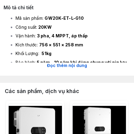
Mô tả chi tiết
Mã sản phẩm:
GW20K-ET-L-G10
Công suất:
20KW
Vận hành:
3 pha, 4 MPPT, áp thấp
Kích thước:
756 × 551 × 258 mm
Khối Lượng:
51
kg
Bảo hành:
5 năm - 10 năm khi dùng chung với pin lưu
Đọc thêm nội dung
trữ GW
Thương hiệu:
GOODWE
Xuất xứ:
Trung Quốc
Các sản phẩm, dịch vụ khác
Các tính năng nổi bật
Lưu trữ linh hoạt:
Tương thích với nhiều loại pin
Lithium-ion và ắc quy chì. Phù hợp hoàn hảo với các
dòng pin của hãng như
,
,
.
Lynx A G3
Lynx U G3
BAT 14kWh