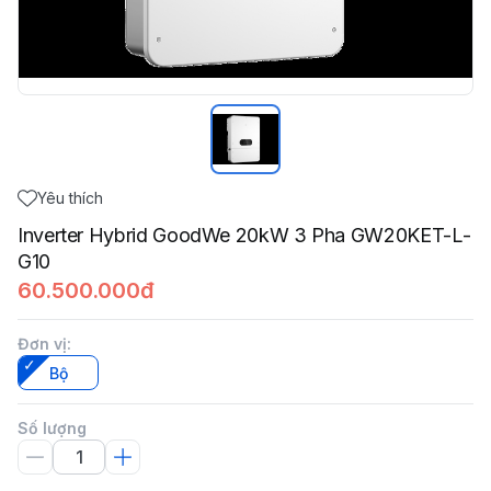
Yêu thích
Inverter Hybrid GoodWe 20kW 3 Pha GW20KET-L-
G10
60.500.000đ
Đơn vị
:
Bộ
Số lượng