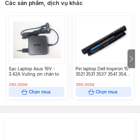
Các sản phẩm, dịch vụ khác
Sạc Laptop Asus 19V -
Pin laptop Dell Inspiron 15-
3.42A Vuông zin chân to
3521 3531 3537 3541 3542
3543, 15R-5521 5537, 17R-
3721 5721, Latitude 3440
280.000đ
390.000đ
3540 – 2421 – 6 CELL
Chọn mua
Chọn mua