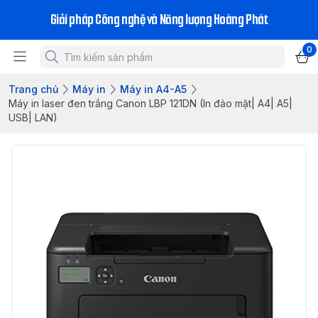
Giải pháp Công nghệ và Năng lượng Hoàng Phát
0
Trang chủ
Máy in
Máy in A4-A5
Máy in laser đen trắng Canon LBP 121DN (In đảo mặt| A4| A5|
USB| LAN)