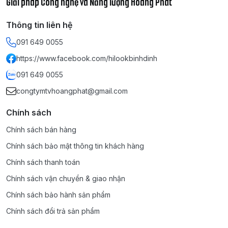
Giải pháp Công nghệ và Năng lượng Hoàng Phát
Executive, Statement, Foolscap,
Government Letter, Government
Legal, Indian Legal, Index Card,
Thông tin liên hệ
Postcard, Envelope (COM10,
Monarch, DL, C5), Custom (min. 76 x
091 649 0055
127 mm to max. 216 x 356 mm)
https://www.facebook.com/hilookbinhdinh
Hệ điều hành hỗ trợ
Windows, Windows Server, Mac OS,
091 649 0055
Linux, Chrome OS
congtymtvhoangphat@gmail.com
Kết nối
USB 2.0
Chính sách
Kết nối mạng
LAN
Chính sách bán hàng
Chính sách bảo mật thông tin khách hàng
Kích thước - Trọng lượng
Chính sách thanh toán
Kích thước
356 x 283 x 213 mm
Chính sách vận chuyển & giao nhận
Chính sách bảo hành sản phẩm
Khối lượng
6 kg
Chính sách đổi trả sản phẩm