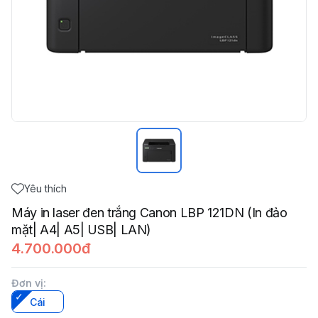
Yêu thích
Máy in laser đen trắng Canon LBP 121DN (In đảo
mặt| A4| A5| USB| LAN)
4.700.000đ
Đơn vị
:
Cái