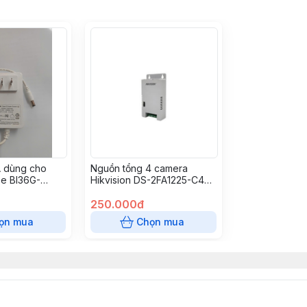
A dùng cho
Nguồn tổng 4 camera
ee BI36G-
Hikvision DS-2FA1225-C4
(EUR)
250.000đ
ọn mua
Chọn mua