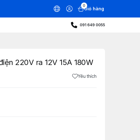
0
Giỏ hàng
091 649 0055
 điện 220V ra 12V 15A 180W
Yêu thích