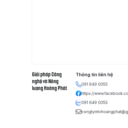
Giải pháp Công
Thông tin liên hệ
nghệ và Năng
091 649 0055
lượng Hoàng Phát
https://www.facebook.co
091 649 0055
congtymtvhoangphat@g