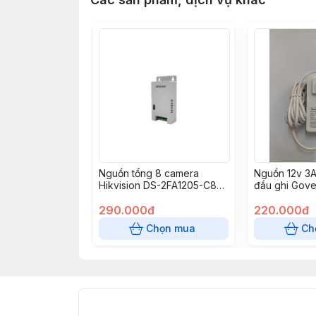
Nguồn tổng 8 camera
Nguồn 12v 3
Hikvision DS-2FA1205-C8
đầu ghi Gov
(EUR)
120300-AdU
290.000đ
220.000đ
Chọn mua
Ch