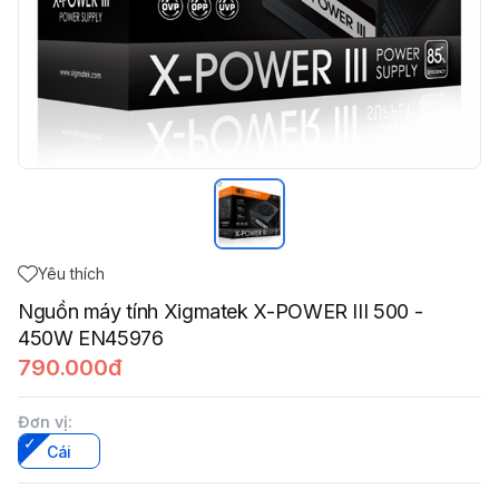
Yêu thích
Nguồn máy tính Xigmatek X-POWER III 500 -
450W EN45976
790.000đ
Đơn vị
:
Cái