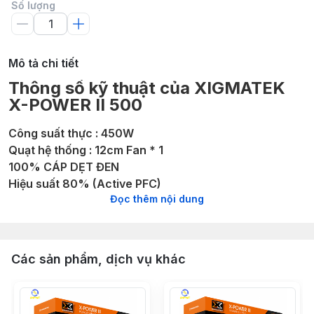
Số lượng
Mô tả chi tiết
Thông số kỹ thuật của XIGMATEK
X-POWER II 500
Công suất thực : 450W
Quạt hệ thống : 12cm Fan * 1
100% CÁP DẸT ĐEN
Hiệu suất 80% (Active PFC)
Đọc thêm nội dung
Chứng chỉ 80Plus – Tuổi thọ 100,000 giờ
Kích thước 150 x 85 x 140(mm)
Output: +12V 30A (360W)
CỔNG KẾT NỐI: 20+4pin * 1 / CPU 4+4pin * 1 / SATA *
Các sản phẩm, dịch vụ khác
4 / Molex 4pin * 2