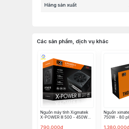
Hãng sản xuất
Công suất
Quạt hệ thống
Các sản phẩm, dịch vụ khác
Hiệu suất
Tuổi thọ
Kích thước
Output
CỔNG KẾT NỐI
Nguồn máy tính Xigmatek
Nguồn ximate
X-POWER III 500 - 450W
750W - 80 p
EN45976
790.000đ
1.380.000