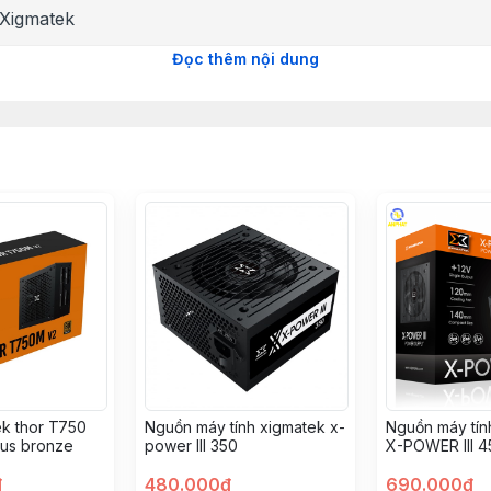
Xigmatek
Đọc thêm nội dung
600W
12cm Fan * 1
85%
100,000 giờ
150 x 85 x 140(mm)
+12V 45A (540W)
20+4pin * 1 / CPU 4+4pin * 2 / PCI-E 6+2pin * 2 / SATA *
k thor T750
Nguồn máy tính xigmatek x-
Nguồn máy tín
lus bronze
power III 350
X-POWER III 
100% Cáp dẹt đen
EN45969
đ
480.000đ
690.000đ