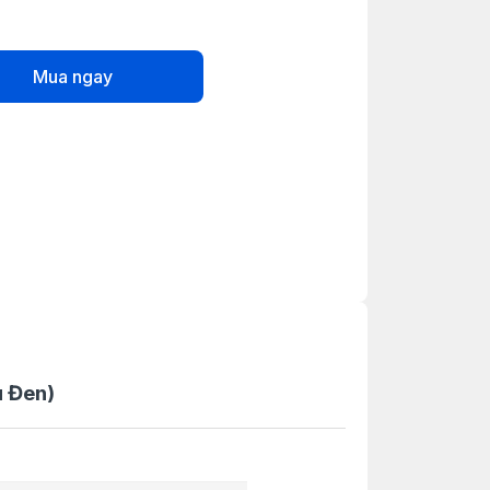
Mua ngay
u Đen)