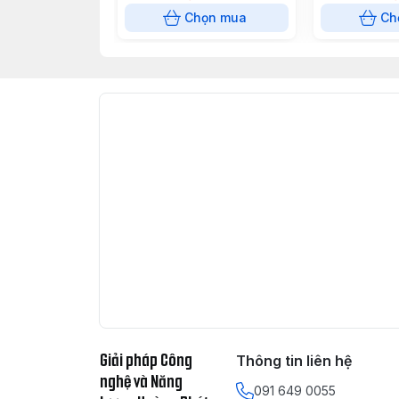
Chọn mua
Ch
Giải pháp Công
Thông tin liên hệ
nghệ và Năng
091 649 0055