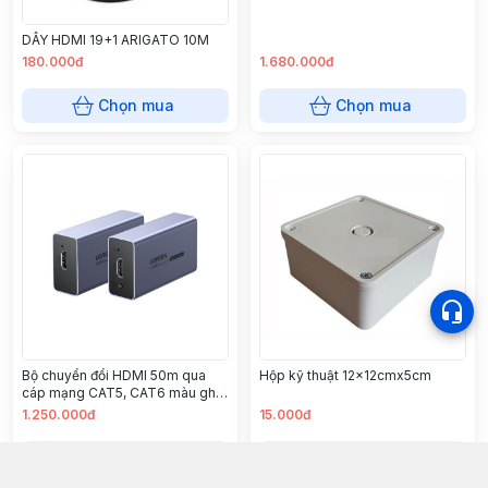
DÂY HDMI 19+1 ARIGATO 10M
180.000đ
1.680.000đ
Chọn mua
Chọn mua
Bộ chuyển đổi HDMI 50m qua
Hộp kỹ thuật 12x12cmx5cm
cáp mạng CAT5, CAT6 màu ghi
Ugreen 90811EU
1.250.000đ
15.000đ
Chọn mua
Chọn mua