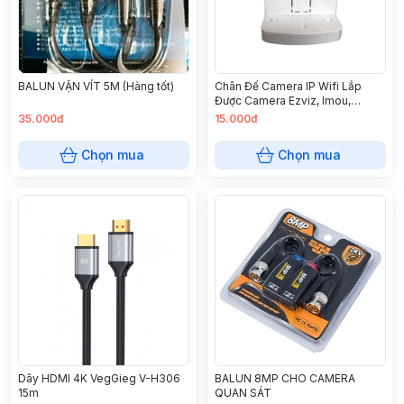
BALUN VẶN VÍT 5M (Hàng tốt)
Chân Đế Camera IP Wifi Lắp
Được Camera Ezviz, Imou,
Kbone
35.000đ
15.000đ
Chọn mua
Chọn mua
Dây HDMI 4K VegGieg V-H306
BALUN 8MP CHO CAMERA
15m
QUAN SÁT