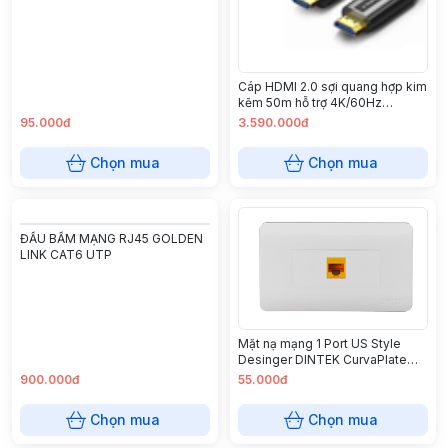
Cáp HDMI 2.0 sợi quang hợp kim
kẽm 50m hỗ trợ 4K/60Hz
Ugreen 50219 cao cấp
95.000đ
3.590.000đ
Chọn mua
Chọn mua
ĐẦU BẤM MẠNG RJ45 GOLDEN
LINK CAT6 UTP
Mặt nạ mạng 1 Port US Style
Desinger DINTEK CurvaPlate
(1303-11030)
900.000đ
55.000đ
Chọn mua
Chọn mua