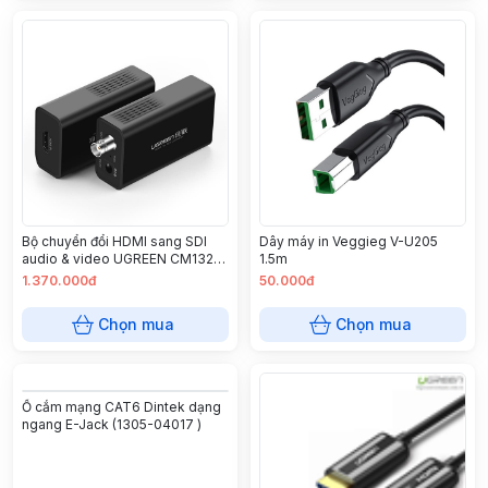
Bộ chuyển đổi HDMI sang SDI
Dây máy in Veggieg V-U205
audio & video UGREEN CM132
1.5m
40966
1.370.000đ
50.000đ
Chọn mua
Chọn mua
Ổ cắm mạng CAT6 Dintek dạng
ngang E-Jack (1305-04017 )