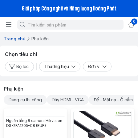
Giải pháp Công nghệ và Năng lượng Hoàng Phát
0
Trang chủ
Phụ kiện
Chọn tiêu chí
Bộ lọc
Thương hiệu
Đơn vị
Phụ kiện
Dụng cụ thi công
Dây HDMI - VGA
Đế - Mặt nạ - Ổ cắm m
Nguồn tổng 8 camera Hikvision
DS-2FA1205-C8 (EUR)