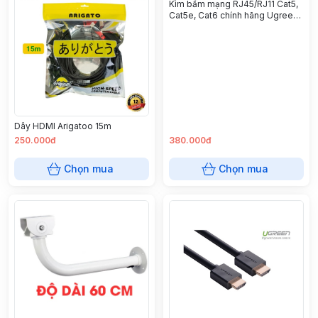
Kìm bấm mạng RJ45/RJ11 Cat5,
Cat5e, Cat6 chính hãng Ugreen
70683 cao cấp
Dây HDMI Arigatoo 15m
250.000đ
380.000đ
Chọn mua
Chọn mua