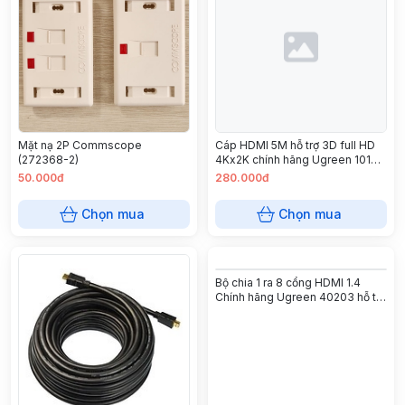
Cáp HDMI 5M hỗ trợ 3D full HD
Mặt nạ 2P Commscope
4Kx2K chính hãng Ugreen 10167
(272368-2)
cao cấp
50.000đ
280.000đ
Chọn mua
Chọn mua
Bộ chia 1 ra 8 cổng HDMI 1.4
Chính hãng Ugreen 40203 hỗ trợ
4Kx2K@30Hz cao cấp