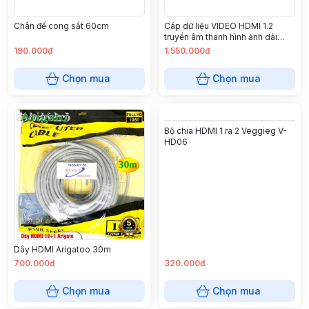
Chân đế cong sắt 60cm
Cáp dữ liệu VIDEO HDMI 1.2
truyền âm thanh hình ảnh dài
30M có chipset Ugreen ( 10114)
190.000đ
1.550.000đ
Chọn mua
Chọn mua
Bộ chia HDMI 1 ra 2 Veggieg V-
HD06
Dây HDMI Arigatoo 30m
700.000đ
320.000đ
Chọn mua
Chọn mua