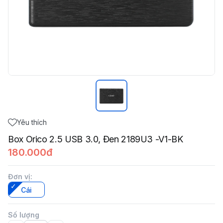
Yêu thích
Box Orico 2.5 USB 3.0, Đen 2189U3 -V1-BK
180.000đ
Đơn vị
:
Cái
Số lượng