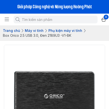
Giải pháp Công nghệ và Năng lượng Hoàng Phát
0
Trang chủ
Máy vi tính
Phụ kiện máy vi tính
Box Orico 2.5 USB 3.0, Đen 2189U3 -V1-BK