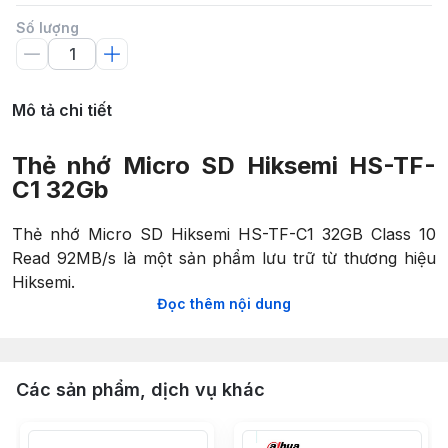
Số lượng
Mô tả chi tiết
Thẻ nhớ Micro SD Hiksemi HS-TF-
C1 32Gb
Thẻ nhớ Micro SD Hiksemi HS-TF-C1 32GB Class 10
Read 92MB/s là một sản phẩm lưu trữ từ thương hiệu
Hiksemi.
Đọc thêm nội dung
Thẻ nhớ này có dung lượng 32GB và thuộc lớp tốc độ
Class 10, cho phép ghi và đọc dữ liệu một cách nhanh
chóng và ổn định. Tốc độ đọc dữ liệu của thẻ nhớ là
Các sản phẩm, dịch vụ khác
92MB/s.
Thẻ nhớ Micro SD Hiksemi HS-TF-C1 được thiết kế để