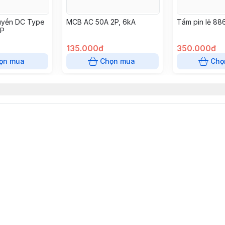
truyền DC Type
MCB AC 50A 2P, 6kA
Tấm pin lẻ 88
3P
135.000đ
350.000đ
ọn mua
Chọn mua
Chọ