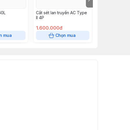
60L
Cắt sét lan truyền AC Type
MCB DC 1000 V
II 4P
4P
1.600.000đ
495.000đ
n mua
Chọn mua
Chọn