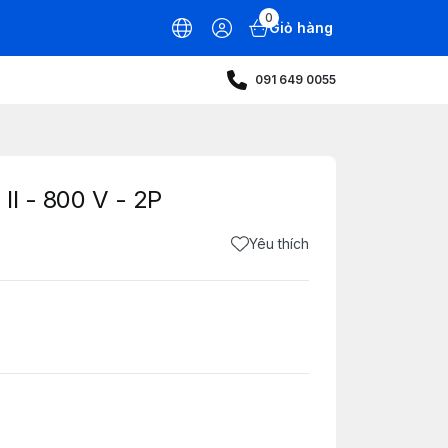
0
Giỏ hàng
091 649 0055
II - 800 V - 2P
Yêu thích