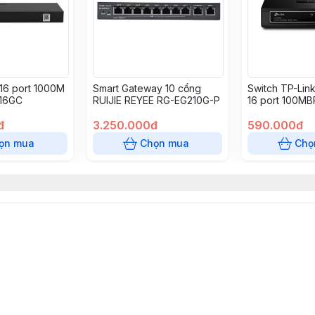
16 port 1000M
Smart Gateway 10 cổng
Switch TP-Lin
216GC
RUIJIE REYEE RG-EG210G-P
16 port 100M
đ
3.250.000đ
590.000đ
ọn mua
Chọn mua
Chọ