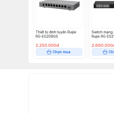
Thiết bị định tuyến Ruijie
Switch mạng 
RG-EG209GS
Rujie RG-ES
2.250.000đ
2.660.000
Chọn mua
Ch