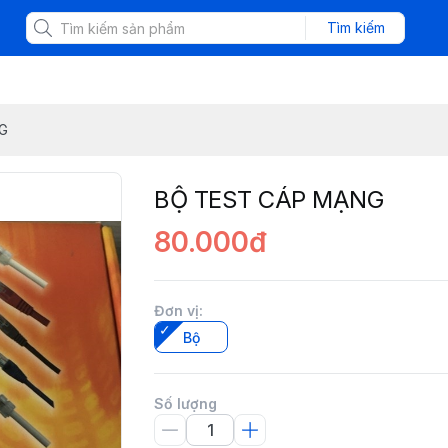
Tìm kiếm
G
BỘ TEST CÁP MẠNG
80.000đ
Đơn vị
:
Bộ
Số lượng