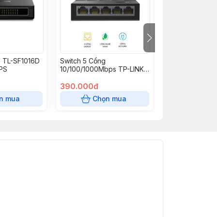
k TL-SF1016D
Switch 5 Cổng
Bộ chuyển đổi 
BPS
10/100/1000Mbps TP-LINK
sợi AP110-20A
LS1005G
390.000đ
550.000đ
n mua
Chọn mua
Chọn