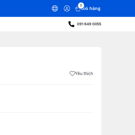
0
Giỏ hàng
091 649 0055
Yêu thích