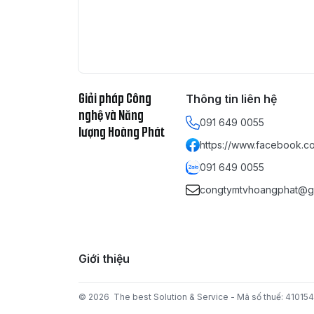
Giải pháp Công
Thông tin liên hệ
nghệ và Năng
091 649 0055
lượng Hoàng Phát
https://www.facebook.co
091 649 0055
congtymtvhoangphat@g
Giới thiệu
© 2026
The best Solution & Service - Mã số thuế: 41015