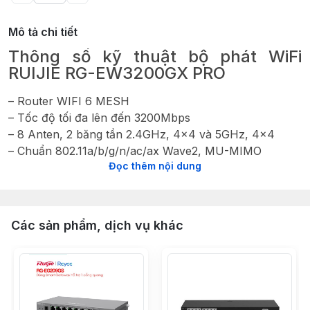
Mô tả chi tiết
Thông số kỹ thuật bộ phát WiFi
RUIJIE RG-EW3200GX PRO
– Router WIFI 6 MESH
– Tốc độ tối đa lên đến 3200Mbps
– 8 Anten, 2 băng tần 2.4GHz, 4×4 và 5GHz, 4×4
– Chuẩn 802.11a/b/g/n/ac/ax Wave2, MU-MIMO
Đọc thêm nội dung
– Công nghệ Wifi 6 tốc độ nhanh hơn 150% so với Wifi
5
– Bán kính phủ sóng gấp đôi so với Wifi 5, hỗ trợ kết
nối
camera wifi
Các sản phẩm, dịch vụ khác
– Trang bị 4 bộ khếch đại tín hiệu (FEM) hiệu suất cao
– Khả năng chịu tải up to 192 thiết bị
– 1 cổng 1G WAN, 4 cổng 1000M LAN
– Chế độ định tuyến: PPPoE / DHCP / static IP
– Đã bao gồm nguồn DC 12V 1.5A