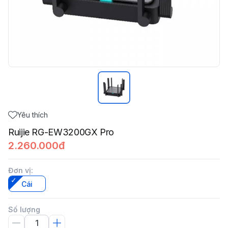
Yêu thích
Ruijie RG-EW3200GX Pro
2.260.000đ
Đơn vị
:
Cái
Số lượng