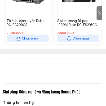
– Xpress Mode tự động tối ưu chống nhiễu.
– Kích thước: 190 mm × 190 mm × 41 mm.
– Trọng lượng: 1.3 kg.
– Xuất xứ: Trung Quốc.
Thiết bị định tuyến Ruijie
Switch mạng 16 port
– Bảo hành: 3 năm.
RG-EG209GS
1000M Rujie RG-ES216GC
2.250.000đ
2.660.000đ
Chọn mua
Chọn mua
Giải pháp Công nghệ và Năng lượng Hoàng Phát
Thông tin liên hệ