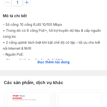
Mô tả chi tiết
– Số cổng: 10 cổng RJ45 10/100 Mbps
+ Trong đó có 8 cổng PoE+, hỗ trợ truyền dữ liệu & cấp nguồn
cùng lúc
+ 2 cổng uplink tách biệt khi bật chế độ cô lập – tối ưu cho kết
nối Internet & NVR
– Nguồn PoE:
+ Công suất tối đa mỗi cổng PoE: 30W
Đọc thêm nội dung
+ Tổng công suất PoE: 65W
+ Hỗ trợ thiết bị tương thích IEEE 802.3af/at
– Tính năng mở rộng:
Các sản phẩm, dịch vụ khác
+ Chế độ mở rộng: Kéo dài phạm vi truyền PoE lên đến 250m
+ Chế độ cô lập: Bảo mật mạng – giới hạn kết nối giữa các cổng
+ Tự động khôi phục PoE: Khởi động lại thiết bị khi gặp sự cố kết
nối