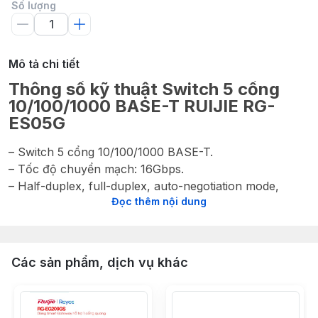
Số lượng
Mô tả chi tiết
Thông số kỹ thuật Switch 5 cổng
10/100/1000 BASE-T RUIJIE RG-
ES05G
– Switch 5 cổng 10/100/1000 BASE-T.
– Tốc độ chuyển mạch: 16Gbps.
– Half-duplex, full-duplex, auto-negotiation mode,
Đọc thêm nội dung
support auto MDI/MDIX.
– Nguồn DC 5.0V / 600mA.
– MAC: 2K.
– Nhiệt độ hoạt động: 0°C~40°C.
Các sản phẩm, dịch vụ khác
– Kích thước: 108.1mm*64mm*24.8mm.
– Chất liệu: vỏ nhựa.
– Xuất xứ: Trung Quốc.