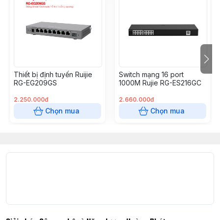
- Management: Cisco Business Dashboard, CLI, SSH,
Telnet, Web Gui, App Mobile
Thiết bị định tuyến Ruijie
Switch mạng 16 port
RG-EG209GS
1000M Rujie RG-ES216GC
2.250.000đ
2.660.000đ
Chọn mua
Chọn mua