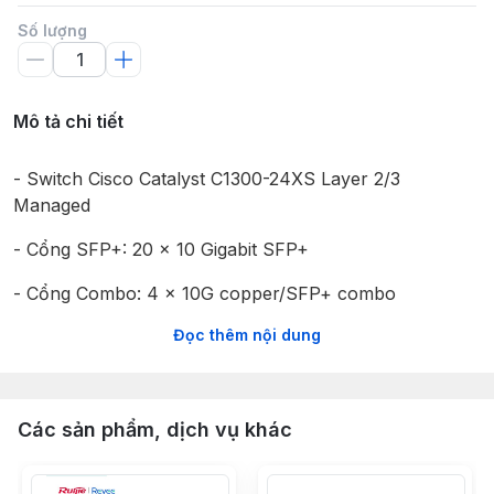
Số lượng
Mô tả chi tiết
- Switch Cisco Catalyst C1300-24XS Layer 2/3
Managed
- Cổng SFP+: 20 x 10 Gigabit SFP+
- Cổng Combo: ​4 x 10G copper/SFP+ combo
Đọc thêm nội dung
- Cổng console: Cisco standard RJ-45 console
port, USB Type C port
- Dung lượng chuyển mạch: 480 Gbps
Các sản phẩm, dịch vụ khác
- Tốc độ truyền gói tin: 357.14 Mpps