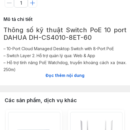
Mô tả chi tiết
Thông số kỹ thuật Switch PoE 10 port
DAHUA DH-CS4010-8ET-60
– 10-Port Cloud Managed Desktop Switch with 8-Port PoE
– Switch Layer 2. Hỗ trợ quản lý qua: Web & App
– Hỗ trợ tính năng PoE Watchdog, truyền khoảng cách xa (max.
250m)
Đọc thêm nội dung
– cổng giao tiếp:
+ Port 1-8: 8 X Rj-45 10/100 Mbps (PoE);
+ Port 9-10: 2 X RJ-45 10/100/1000 Mbps (uplink)
– Công suất PoE: Port 1 < 60 w, Port 2-8 < 30 w, total < 60 w
Các sản phẩm, dịch vụ khác
– Giao thức PoE: IEEE802.3af; lEEE802.3at; Hi-PoE
– Khà năng chuyển đổi: 4.8Gbps
– Bộ nhớ lưu trữ MAC: 8K
– Chống sét: 4KV