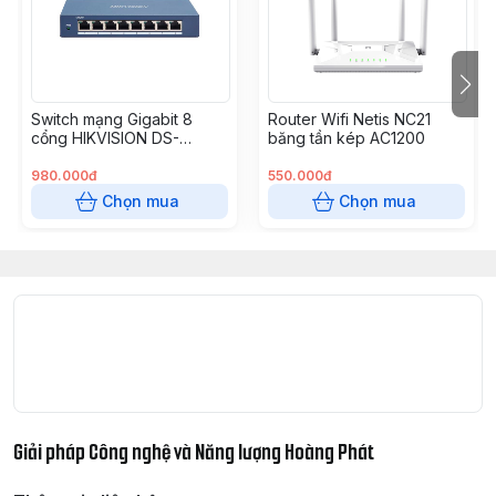
– Nguồn cấp: 53 VDC, 1.226 A
– Kích thước (mm): 130 mm X 90 mm X 26 mm
– Khối lượng: 0.28kg
– Xuất xứ: Trung Quốc.
– Bảo hành: 2 năm.
Switch mạng Gigabit 8
Router Wifi Netis NC21
cổng HIKVISION DS-
băng tần kép AC1200
3E1508-EI
980.000đ
550.000đ
Chọn mua
Chọn mua
Giải pháp Công nghệ và Năng lượng Hoàng Phát