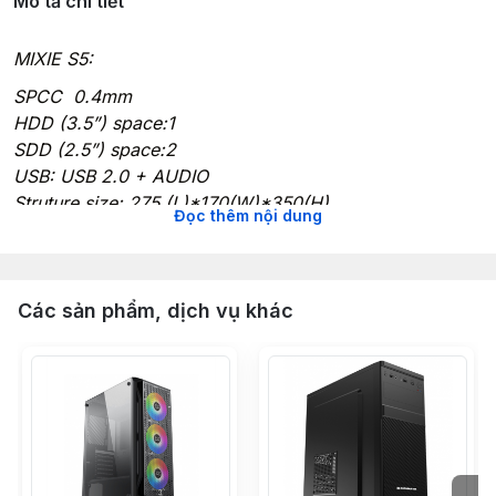
Mô tả chi tiết
MIXIE S5:
SPCC 0.4mm
HDD (3.5”) space:1
SDD (2.5”) space:2
USB: USB 2.0 + AUDIO
Struture size: 275 (L)*170(W)*350(H)
Đọc thêm nội dung
Support: Micro ATX/Mini ATX
Fan: not included
Các sản phẩm, dịch vụ khác