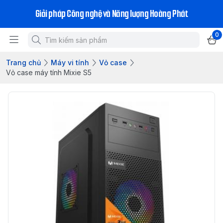
Giải pháp Công nghệ và Năng lượng Hoàng Phát
0
Trang chủ
Máy vi tính
Vỏ case
Vỏ case máy tính Mixie S5