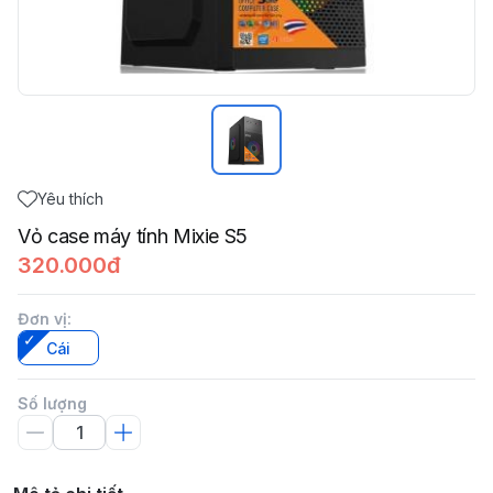
Yêu thích
Vỏ case máy tính Mixie S5
320.000đ
Đơn vị
:
Cái
Số lượng