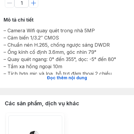
Mô tả chi tiết
– Camera Wifi quay quét trong nhà 5MP
– Cảm biến 1/3.2″ CMOS
– Chuẩn nén H.265, chống ngược sáng DWDR
– Ống kính cố định 3.6mm, góc nhìn 79°
– Quay quét ngang: 0° đến 355°, dọc: -5° đến 80°
– Tầm xa hồng ngoại 10m
– Tích hợp mic và loa, hỗ trợ đàm thoại 2 chiều
Đọc thêm nội dung
– Tích hợp báo động bằng còi hú
– Phát hiện chuyển động, phát hiện con người, phát
hiện âm thanh bất thường
– Kết nối WIFI 6 băng tầng 2.4GHz
Các sản phẩm, dịch vụ khác
– Hỗ trợ khe cắm thẻ nhớ 256GB
– Hỗ trợ cổng LAN
– Hỗ trợ ONVIF, Chế độ riêng tư
– App sử dụng: DMSS