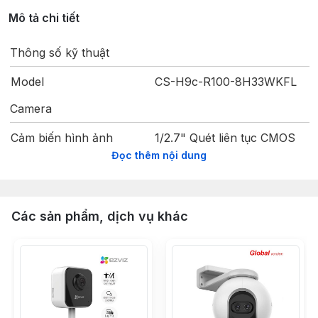
Mô tả chi tiết
Thông số kỹ thuật
Model
CS-H9c-R100-8H33WKFL
Camera
Cảm biến hình ảnh
1/2.7" Quét liên tục CMOS
Đọc thêm nội dung
Tốc độ màn trập
Màn trập tự điều chỉnh
Camera trên: 2.8mm@ f1.6, Góc
Ống kính
Camera dưới: 6 mm@f1.6, Góc 
Các sản phẩm, dịch vụ khác
Góc PT
Xoay: 350°, Nghiêng: 80°
Cường độ ánh sáng tối
0.5 Lux @ (F1.6, AGC ON), 0 L
thiểu
các phòng thí nghiệm của EZV
Ngàm ống kính
M12
Ngày & đêm
Bộ lọc cắt bỏ tín hiệu hồng n