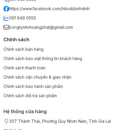
Dải tần số
2.4 GHz ~ 2.4835 GHz
https://www.facebook.com/hilookbinhdinh
Băng thông của kênh
Hỗ trợ 20MHz
091 649 0055
Tốc độ truyền
11b 11 Mbps, 11g 54 Mbps, 11
congtymtvhoangphat@gmail.com
Ghép cặp Wi-Fi
Ghép cặp AP
Chính sách
Giao thức
Giao thức độc quyền EZVIZ C
Chính sách bán hàng
Giao thức giao diện
Giao thức độc quyền EZVIZ C
Chính sách bảo mật thông tin khách hàng
Mạng có dây
RJ45 x 1(10M/100M Cổng Ethe
An ninh
WPA-PSK/WPA2-PSK
Chính sách thanh toán
Chính sách vận chuyển & giao nhận
Chức năng
Chính sách bảo hành sản phẩm
Báo động thông minh
Phát hiện hình dáng người/ xe
Chính sách đổi trả sản phẩm
Theo dõi tự động
Hỗ trợ
Khu vực cảnh báo tùy
Hệ thống cửa hàng
Hỗ trợ
chỉnh
207 Thành Thái, Phường Quy Nhơn Nam, Tỉnh Gia Lai
Trò chuyện hai chiều
Hỗ trợ