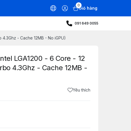
0
Giỏ hàng
091 649 0055
bo 4.3Ghz - Cache 12MB - No iGPU)
Intel LGA1200 - 6 Core - 12
urbo 4.3Ghz - Cache 12MB -
Yêu thích