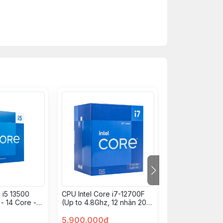
 i5 13500
CPU Intel Core i7-12700F
BỘ VI XỬ LÝ IN
 - 14 Core -
(Up to 4.8Ghz, 12 nhân 20
12100 Box
ase 2.5Ghz -
luồng, 25MB Cache, 125W)
 - Cache
- Socket Intel LGA 1700)
5.900.000đ
2.990.000đ