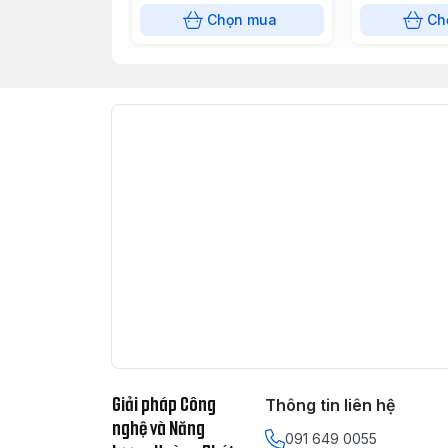
4MB Cache, 58W) - Socket
Chọn mua
Ch
Intel LGA 1200)
Dây chuyền công
14nm
nghệ
Điện áp tiêu thụ tối
65W
đa
Nhiệt độ tối đa
100 độ C
Tính năng
Intel® Optane™ Memo
Intel® Turbo Boost Te
Intel® Hyper-Threadi
Intel® Virtualization 
Giải pháp Công
Thông tin liên hệ
nghệ và Năng
Intel® Virtualization 
091 649 0055