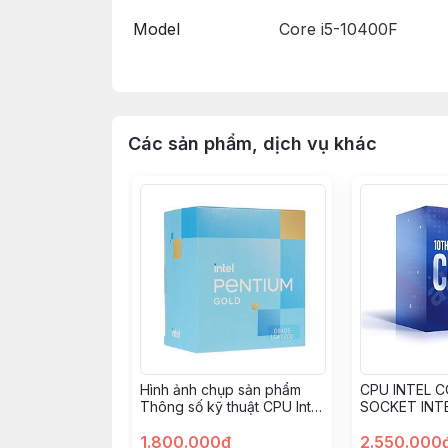
Model
Core i5
-10400F
Socket
FCLGA1200
Các sản phẩm, dịch vụ khác
Tốc độ cơ bản
2.9GHz
Cache
12 MB
Nhân CPU
6 Nhân
Luồng CPU
12 Luồng
VXL đồ họa
Hình ảnh chụp sản phẩm
CPU INTEL C
Thông số kỹ thuật CPU Intel
SOCKET INTE
Pentium Gold G6405
(Box hãng)
Bộ nhớ hỗ trợ
128 GB DDR4-2666
(4.1GHz, 2 nhân 4 luồng,
1.800.000đ
2.550.000