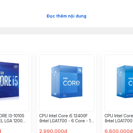
Đọc thêm nội dung
ORE I3-10105
CPU Intel Core i5 12400F
CPU Intel Core
L LGA 1200
(Intel LGA1700 - 6 Core - 12
(Intel LGA1700
Thread - Base 2.5Ghz -
20 Thread - B
đ
Turbo 4.4Ghz - Cache
2.990.000đ
Turbo 4.8Ghz
6.800.000đ