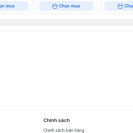
18MB - No iGPU)
24MB)
ọn mua
Chọn mua
Chọ
ry Supported
chnology: 2.0
ng Technology
Technology (VT-x)
Chính sách
Technology for Directed I/O (VT-d)
Chính sách bán hàng