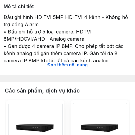
Mô tả chi tiết
Đầu ghi hình HD TVI 5MP HD-TVI 4 kênh - Không hỗ
trợ cổng Alarm
• Đầu ghi hỗ trợ 5 loại camera: HDTVI
8MP/HDCVI/AHD , Analog camera
• Gán được 4 camera IP 8MP. Cho phép tắt bớt các
kênh analog để gán thêm camera IP. Gán tối đa 8
camera IP 8MP khi tắt tất cả các kênh analog
Đọc thêm nội dung
• H.265Pro/H.265Pro/H.264+/H.264
• Hỗ trợ truyền âm thanh qua cáp đồng trục
• Đầu ghi hình 04 kênh :01 Cổng ra HDMI và 01 VGA
hiển thị đồng thời ( giống nhau ) độ phân giải
Các sản phẩm, dịch vụ khác
1920x1080
• Cổng audio 1 vào/1 ra , 1 cổng SATA hỗ trợ tối đa 10
TB
• Khoảng cách kết nối đến camera: tối đa 1200m với
cáp đồng trục.
• Hỗ trợ phát hiện vượt hàng rào ảo, vùng xâm nhập