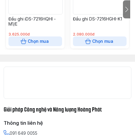
tất cả các kênh và 2 kênh phát hiện thay đổi khung
cảnh
Đầu ghi iDS-7216HQHI -
Đầu ghi DS-7216HGHI-K1
* Khi kết hợp với camera TVI mới có cảm biến PIR, đầu
M1/E
ghi hình có hỗ trợ thêm tính năng lọc báo động giả
• Nguồn 12V 1.5A
3.625.000đ
2.080.000đ
Chọn mua
Chọn mua
Giải pháp Công nghệ và Năng lượng Hoàng Phát
Thông tin liên hệ
091 649 0055