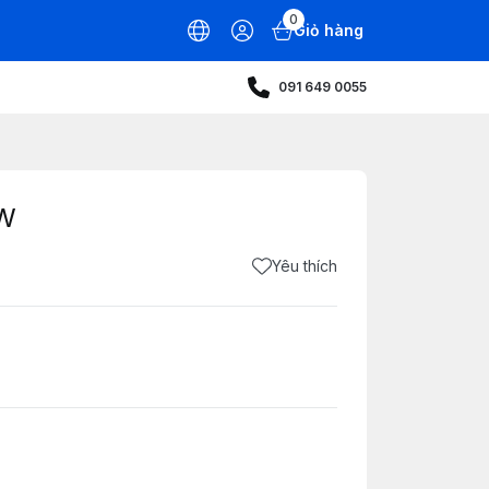
0
Giỏ hàng
091 649 0055
0W
Yêu thích