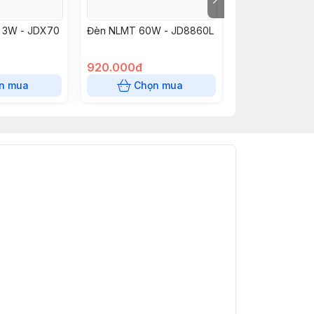
 3W - JDX70
Đèn NLMT 60W - JD8860L
Đèn JD năng lư
66200 vỏ ABS
920.000đ
660.000đ
n mua
Chọn mua
Chọn