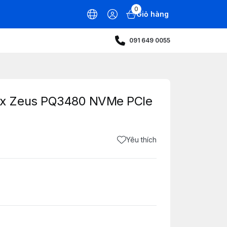
0
Giỏ hàng
091 649 0055
x Zeus PQ3480 NVMe PCIe
Yêu thích