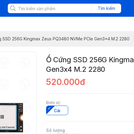
Tìm kiếm
g SSD 256G Kingmax Zeus PQ3480 NVMe PCIe Gen3x4 M.2 2280
Ổ Cứng SSD 256G Kingma
Gen3x4 M.2 2280
520.000đ
Đơn vị
:
Cái
Số lượng