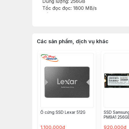
Dung lượng: 256GB
Tốc đọc đọc: 1800 MB/s
Tốc độ ghi: 1200 MB/s
Kích thước: 22x80mm
Chuẩn: NVMe PCIe Gen 3×4
Các sản phẩm, dịch vụ khác
Ổ cứng SSD Lexar 512G
SSD Samsun
PM9A1 256GB
Gen4 x4 MZ
1.100.000đ
920.000đ