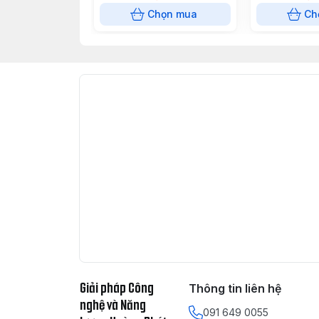
Chọn mua
Ch
Giải pháp Công
Thông tin liên hệ
nghệ và Năng
091 649 0055