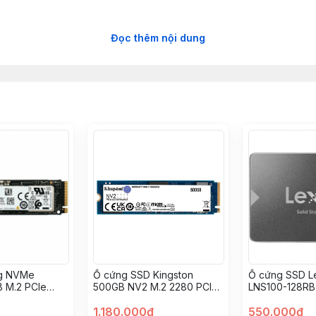
Đọc thêm nội dung
g NVMe
Ổ cứng SSD Kingston
Ổ cứng SSD L
 M.2 PCIe
500GB NV2 M.2 2280 PCIe
LNS100-128RB 
-VL22560
4x4 NVMe (SNV2S/500G)
1.180.000đ
550.000đ