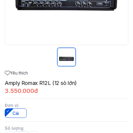
Yêu thích
Amply Romax R12L (12 sò lớn)
3.550.000đ
Đơn vị
:
Cái
Số lượng