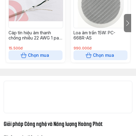
Kích thước
Cao 12.5 x Ngang 42 x Sâu 32 
Cáp tín hiệu âm thanh
Loa âm trần 15W: PC-
chống nhiễu 22 AWG 1 pair
668R-AS
AL foil - Altek kabel
15.500đ
990.000đ
Chọn mua
Chọn mua
Giải pháp Công nghệ và Năng lượng Hoàng Phát