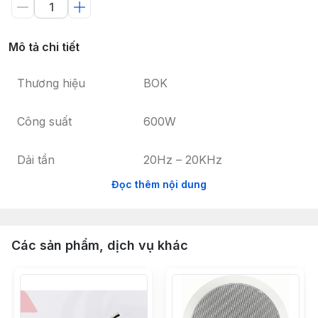
Mô tả chi tiết
Thương hiệu
BOK
Công suất
600W
Dải tần
20Hz – 20KHz
Đọc thêm nội dung
Điện áp
AC 220V/ 50-60Hz
Transistor
12 sò lớn
Các sản phẩm, dịch vụ khác
Bluetooth
Cổng kết nối
Khe cắm USB nhạc MP3