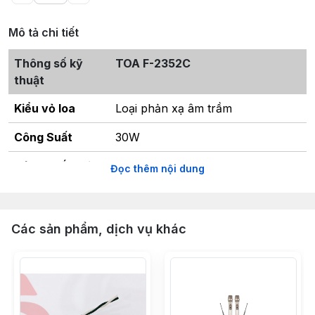
Mô tả chi tiết
Thông số kỹ
TOA F-2352C
thuật
Kiểu vỏ loa
Loại phản xạ âm trầm
Công Suất
30W
Công suất chịu
120W
Đọc thêm nội dung
đựng
Trở kháng
100V line:330Ω(30W), 1kΩ(10W),
Các sản phẩm, dịch vụ khác
3.3kΩ(3W), 10kΩ(1W)
Cường độ
90dB
âmthanh(1W,1m)
Đáp tuyến tần
50~20,000Hz