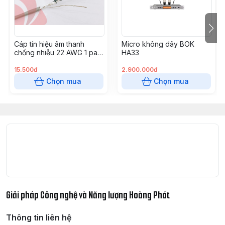
số
Thành phẩm
Vỏ ngoài; mạ thép. Vách ngăn:
Nhựa ABS chống cháy
Cáp tín hiệu âm thanh
Micro không dây BOK
chống nhiễu 22 AWG 1 pair
HA33
Kích thước
Ø230 × 200 (S)mm
AL foil - Altek kabel
15.500đ
2.900.000đ
Trọng lượng
3.7kg
Chọn mua
Chọn mua
Phụ kiện tùy
HY-AH1, HY-BC1, HY-TR1, HY-
chọn
RR2
Giải pháp Công nghệ và Năng lượng Hoàng Phát
Thông tin liên hệ