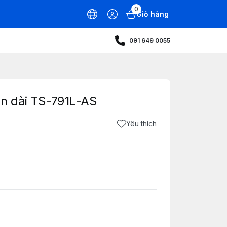
0
Giỏ hàng
091 649 0055
ần dài TS-791L-AS
Yêu thích