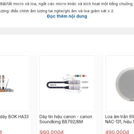
 Bật/tắt micro và loa, ngắt các micro khác và kích hoạt một tiếng chuông
ượng: điều chỉnh âm lượng tai nghe/ghi âm và loa giám sát x 2
Đọc thêm nội dung
g
ơn hướng
kΩ
 (1 kHz 0 dB = 1 V/Pa)
ố: 100 Hz - 13 kHz
D: Đèn hiển thị phát biểu (dạng tròn), màu xanh dương
 mm
5 g
℃
ấp hơn (không ngưng tụ)
a ABS, sơn xám đậm
a ABS, sơn đen
.7 (C) × 150.5 (S) mm (không bao gồm micro)
 dây BOK HA33
Dây tín hiệu canon - canon
Loa âm trần 6
Soundking BB792/8M
NAC-131, hiệu
đ
960.000đ
490.000đ