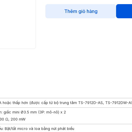
Thêm giỏ hàng
A hoặc thấp hơn (được cấp từ bộ trung tâm TS-7912D-AS, TS-7912DW-A
m: giắc mini Ø3.5 mm (3P: mô-nô) x 2
130 Ω, 200 mW
u: Bật/tắt micro và loa bằng nút phát biểu