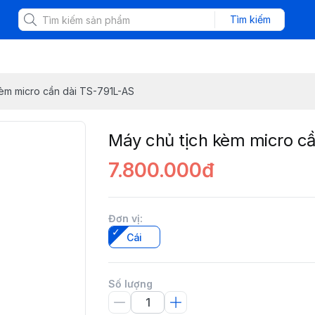
Tìm kiếm
kèm micro cần dài TS-791L-AS
Máy chủ tịch kèm micro c
7.800.000đ
Đơn vị
:
Cái
Số lượng