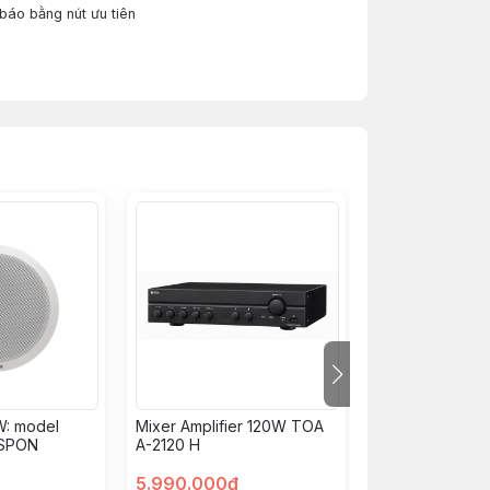
 báo bằng nút ưu tiên
W: model
Mixer Amplifier 120W TOA
Amply Romax R1
 SPON
A-2120 H
lớn)
5.990.000đ
3.550.000đ