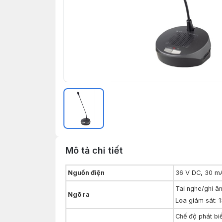
Mô tả chi tiết
Nguồn điện
36 V DC, 30 m
Tai nghe/ghi â
Ngõ ra
Loa giám sát: 
Chế độ phát biể