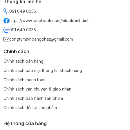
Thông tin liên hệ
Network Security
091 649 0055
https://www.facebook.com/hilookbinhdinh
091 649 0055
Guest Network
congtymtvhoangphat@gmail.com
Chính sách
WiFi Encryption
Chính sách bán hàng
Chính sách bảo mật thông tin khách hàng
Chính sách thanh toán
Chính sách vận chuyển & giao nhận
HARDWARE
Chính sách bảo hành sản phẩm
Processor
Chính sách đổi trả sản phẩm
Ethernet Ports
Hệ thống cửa hàng