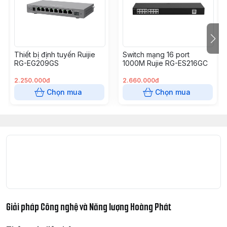
Thiết bị định tuyến Ruijie
Switch mạng 16 port
RG-EG209GS
1000M Rujie RG-ES216GC
WiFi Capacity
2.250.000đ
2.660.000đ
Chọn mua
Chọn mua
Working Modes
BẢO MẬT
Giải pháp Công nghệ và Năng lượng Hoàng Phát