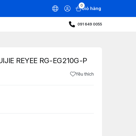
0
Giỏ hàng
091 649 0055
UIJIE REYEE RG-EG210G-P
Yêu thích