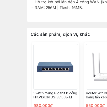
– Hỗ trợ kết nối lên đến 4 cổng WAN (k
– RAM: 256M | Flash: 16MB.
– Hỗ trợ 200 user.
– Dễ dàng quản lý và cấu hình qua Ruijie 
– Flow control, Behavior management, Tra
– Hỗ trợ 8 kênh VPN (IPsec).
Các sản phẩm, dịch vụ khác
– Tính năng quản lý Wifi: cho phép quản 
– Hỗ trợ các tính năng như: DHCP, PPPoE 
NAT, NATPT, Port Mapping, DNS, DDNS,
– Cân bằng tải giữa các đường truyền inte
– Hỗ trợ cập nhật thư viện signature của
– Nguồn cấp: 100-240V~,50-60Hz.
– Kích thước: 202×107×28 (mm).
– Nhiệt độ hoạt động: 0°C~40°C.
– Xuất xứ: Trung Quốc.
– Bảo hành: 3 năm.
Switch mạng Gigabit 8 cổng
Router Wifi N
HIKVISION DS-3E1508-EI
băng tần ké
980.000đ
550.000đ