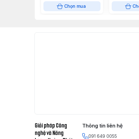
Chọn mua
Ch
Giải pháp Công
Thông tin liên hệ
nghệ và Năng
091 649 0055