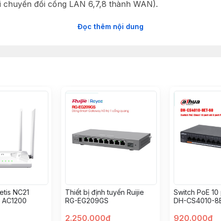
hi chuyển đổi cổng LAN 6,7,8 thành WAN).
Đọc thêm nội dung
cloud.
ffic Audit.
lý đến 500 bộ phát wifi khi ở chế độ AC, và quản lý đến 1
dial-up, Static Routing, Policy-based routing, load balanc
 NTP, TFTP,..
rnet.
 các ứng dụng mobile/windows (facebook, youtube, torrent.
etis NC21
Thiết bị định tuyến Ruijie
Switch PoE 10
p AC1200
RG-EG209GS
DH-CS4010-8
2.250.000đ
920.000đ