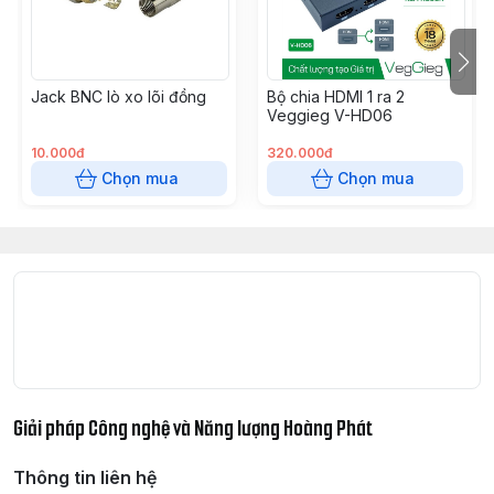
chân tiếp xúc bên trong.
Thông số kỹ thuật:
Jack BNC lò xo lõi đồng
Model:
V-E008
Bộ chia HDMI 1 ra 2
Veggieg V-HD06
Tính năng:
Đầu bấm dây mạng RJ45
Tương thích:
RJ45 CAT6
10.000đ
320.000đ
Chất liệu:
Chân bấm đồng, mạ vàng 24K
Chọn mua
Chọn mua
Kích thước:
20 x 10 x 5 cm
Trọng lượng:
300g
Đóng gói:
1 hộp / 102 cái
Giải pháp Công nghệ và Năng lượng Hoàng Phát
Thông tin liên hệ