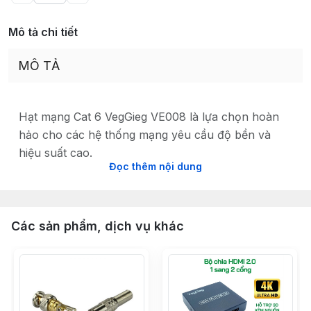
Mô tả chi tiết
MÔ TẢ
Hạt mạng Cat 6 VegGieg VE008 là lựa chọn hoàn
hảo cho các hệ thống mạng yêu cầu độ bền và
hiệu suất cao.
Đọc thêm nội dung
Được làm từ nhựa nguyên chất:
Không dùng
nhựa tái chế, đảm bảo độ bền, dẻo dai và màu
sắc trong suốt.
Các sản phẩm, dịch vụ khác
8 đầu tiếp xúc bằng lá đồng nguyên
chất:
Truyền tín hiệu ổn định, tốc độ cao.
Chân bấm đồng, mạ vàng 24K:
Đảm bảo tiếp
xúc tốt, chống gỉ sét, tăng độ bền.
Vỏ nhựa trong cao cấp:
Chống gãy vỡ, bảo vệ